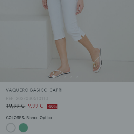
VAQUERO BÁSICO CAPRI
REF:
2627060510110
Price reduced from
to
19,99 €
9,99 €
-50%
COLORES:
Blanco Optico