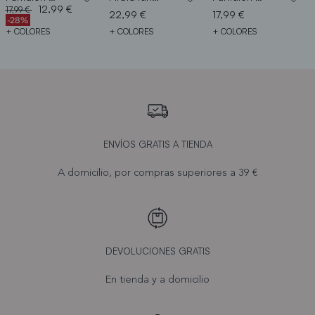
Price reduced from
to
12,99 €
17,99 €
22,99 €
17,99 €
-28%
+ COLORES
+ COLORES
+ COLORES
ENVÍOS GRATIS A TIENDA
A domicilio, por compras superiores a 39 €
DEVOLUCIONES GRATIS
En tienda y a domicilio