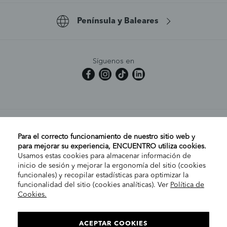
Península y Baleares
Síguenos en
MI CUENTA
Para el correcto funcionamiento de nuestro sitio web y
para mejorar su experiencia, ENCUENTRO utiliza cookies.
Usamos estas cookies para almacenar información de
AYUDA
inicio de sesión y mejorar la ergonomía del sitio (cookies
funcionales) y recopilar estadísticas para optimizar la
funcionalidad del sitio (cookies analíticas). Ver
Política de
Cookies.
EMPRESA
ELIGE TU TIENDA
PENÍNSULA/CANARIAS
ACEPTAR COOKIES