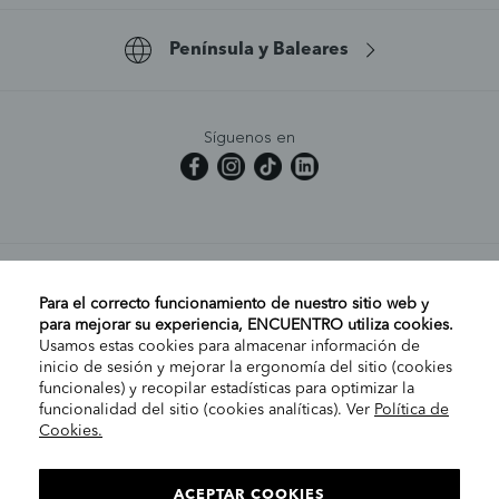
Península y Baleares
Síguenos en
MI CUENTA
Para el correcto funcionamiento de nuestro sitio web y
para mejorar su experiencia, ENCUENTRO utiliza cookies.
Usamos estas cookies para almacenar información de
AYUDA
inicio de sesión y mejorar la ergonomía del sitio (cookies
funcionales) y recopilar estadísticas para optimizar la
funcionalidad del sitio (cookies analíticas). Ver
Política de
Cookies.
EMPRESA
ELIGE TU TIENDA
PENÍNSULA/CANARIAS
ACEPTAR COOKIES