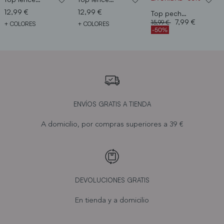
12,99 €
12,99 €
Top pechera trasera
Price reduced from
to
7,99 €
15,99 €
+ COLORES
+ COLORES
-50%
ENVÍOS GRATIS A TIENDA
A domicilio, por compras superiores a 39 €
DEVOLUCIONES GRATIS
En tienda y a domicilio