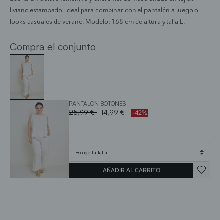
liviano estampado, ideal para combinar con el pantalón a juego o
looks casuales de verano. Modelo: 168 cm de altura y talla L.
Compra el conjunto
PANTALON BOTONES
Price reduced from
to
25,99 €
14,99 €
-42%
AÑADIR AL CARRITO