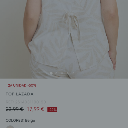
2A UNIDAD -50%
TOP LAZADA
REF:
2614031190190
Price reduced from
to
22,99 €
17,99 €
-22%
COLORES:
Beige