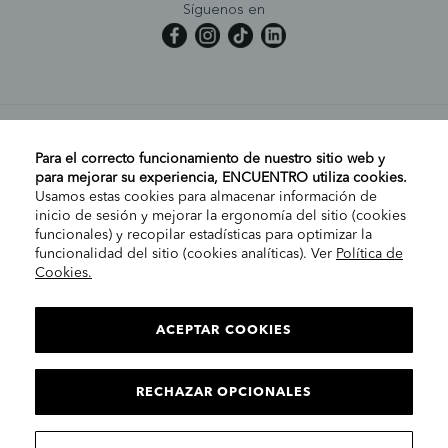
Síguenos en
MI CUENTA
Para el correcto funcionamiento de nuestro sitio web y
para mejorar su experiencia, ENCUENTRO utiliza cookies.
Usamos estas cookies para almacenar información de
AYUDA
inicio de sesión y mejorar la ergonomía del sitio (cookies
funcionales) y recopilar estadísticas para optimizar la
funcionalidad del sitio (cookies analíticas). Ver
Política de
Cookies.
EMPRESA
ELIGE TU TIENDA
PENÍNSULA/CANARIAS
ACEPTAR COOKIES
INFORMACIÓN LEGAL
Contacto
RECHAZAR OPCIONALES
CONTINUAR