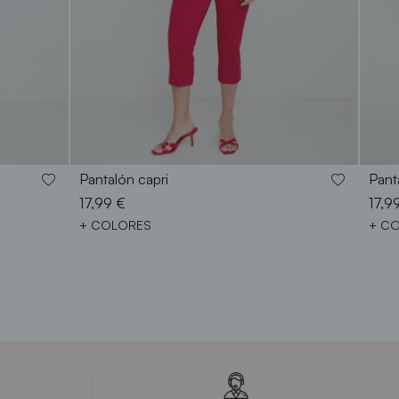
38
40
42
44
46
48
Pantalón capri
Pant
17,99 €
17,9
+ COLORES
+ C