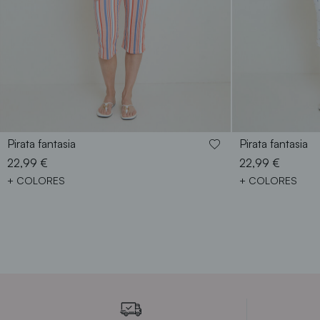
38
40
42
44
46
48
38
4
Pirata fantasia
Pirata fantasia
22,99 €
22,99 €
+ COLORES
+ COLORES