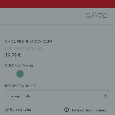
search.form.txt
VAQUERO BÁSICO CAPRI
REF:
2627060510340
19,99 €
COLORES:
Menta
selected
ESCOGE TU TALLA:
Guía de tallas
Envío y devoluciones