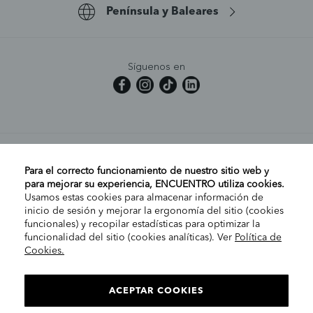
Península y Baleares
Síguenos en
MI CUENTA
Para el correcto funcionamiento de nuestro sitio web y
para mejorar su experiencia, ENCUENTRO utiliza cookies.
Usamos estas cookies para almacenar información de
AYUDA
inicio de sesión y mejorar la ergonomía del sitio (cookies
funcionales) y recopilar estadísticas para optimizar la
funcionalidad del sitio (cookies analíticas). Ver
Política de
Cookies.
EMPRESA
ELIGE TU TIENDA
PENÍNSULA/CANARIAS
ACEPTAR COOKIES
INFORMACIÓN LEGAL