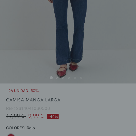
2A UNIDAD -50%
CAMISA MANGA LARGA
REF:
2614041060500
Price reduced from
to
17,99 €
9,99 €
-44%
COLORES:
Rojo