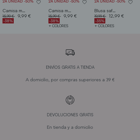
2A UNIDAD -50%
2A UNIDAD -50%
2A UNIDAD -50%
Camisa manga corta
Camisa manga caida
Blusa safari
Price reduced from
to
Price reduced from
to
Price reduced from
to
9,99 €
9,99 €
12,99 €
15,99 €
15,99 €
19,99 €
-38%
-38%
-35%
+ COLORES
+ COLORES
ENVÍOS GRATIS A TIENDA
A domicilio, por compras superiores a 39 €
DEVOLUCIONES GRATIS
En tienda y a domicilio