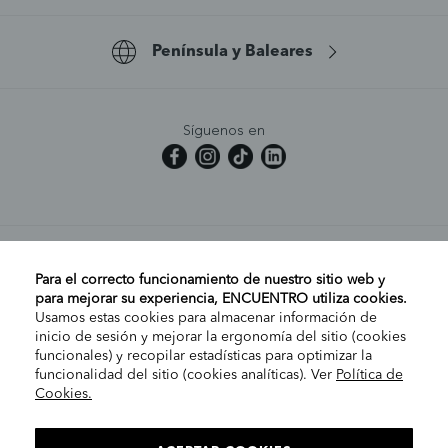
Península y Baleares
Síguenos en
MI CUENTA
Para el correcto funcionamiento de nuestro sitio web y
para mejorar su experiencia, ENCUENTRO utiliza cookies.
Usamos estas cookies para almacenar información de
AYUDA
inicio de sesión y mejorar la ergonomía del sitio (cookies
funcionales) y recopilar estadísticas para optimizar la
funcionalidad del sitio (cookies analíticas). Ver
Política de
Cookies.
EMPRESA
ELIGE TU TIENDA
PENÍNSULA/CANARIAS